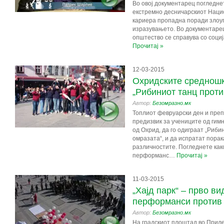
Во овој документарец погледнет
екстремно десничарскиот Нацио
кариера пропадна поради злоу
изразувањето. Во документарец
општество се справува со социј
Прочитај »
12-03-2015
Охридските средношк
„Рибиниот танц проти
Автор:
Безомразно.мк
Топлиот февруарски ден и пре
предизвик за учениците од гимн
од Охрид, да го одиграат „Риби
омразата“, и да испратат пора
различностите. Погледнете как
перформанс…
Прочитај »
11-03-2015
„Хајд парк“ – прво ви
перформанси против 
Автор:
Безомразно.мк
На градскиот плоштад во Приле