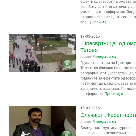
ефекти од говорот на омраза, ќе
соработуваат и ќе се почитуваа
училишниот перформанс “Заедн
го организираше Центарот за м
во […]
Прочитај »
17-03-2015
„Пресвртница” од ом
Тетово
Автор:
Безомразно.мк
Група волонтери од Центарот з
Тетово, во близина на градскио
перформансот „Пресвртница“, со
граѓаните за ефектите од говоро
поттикнат да размислуваат за 
заедничкото живеење. Погледн
перформанс.
Прочитај »
16-03-2015
Случајот „Ферет прот
Автор:
Безомразно.мк
Белгија како мултикултурно оп
развивање на механизмите за с