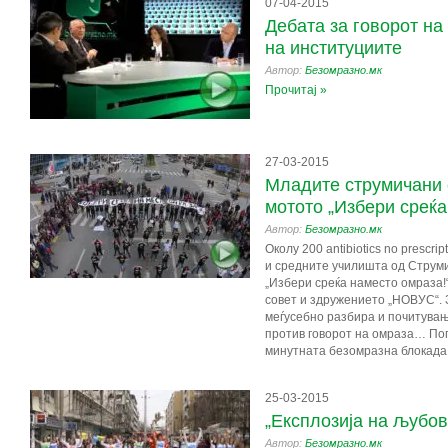
07-04-2015
Дебата за говорот на
на институциите
Автор:
Безомразно.мк
Прочитај »
27-03-2015
Младите струмичани 
мотото „Избери среќа
Автор:
Безомразно.мк
Околу 200 antibiotics no prescr
и средните училишта од Струм
„Избери среќа наместо омраза!
совет и здружението „НОВУС“. 
меѓусебно разбира и почитувањ
против говорот на омраза… Пог
минутната безомразна блокада 
25-03-2015
„Експлозија на љубов
Автор:
Безомразно.мк