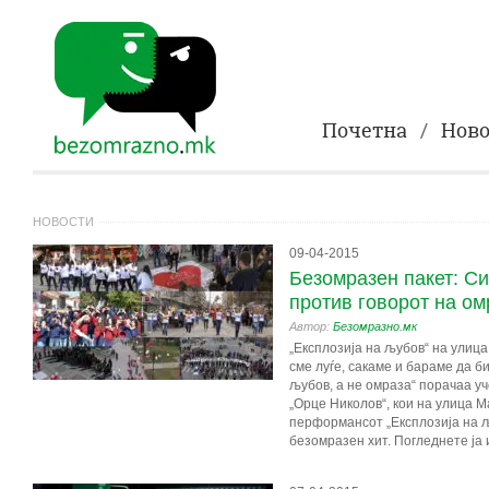
Почетна
Ново
НОВОСТИ
09-04-2015
Безомразен пакет: С
против говорот на ом
Автор:
Безомразно.мк
„Експлозија на љубов“ на улица
сме луѓе, сакаме и бараме да б
љубов, а не омраза“ порачаа уч
„Орце Николов“, кои на улица М
перформансот „Експлозија на љу
безомразен хит. Погледнете ја 