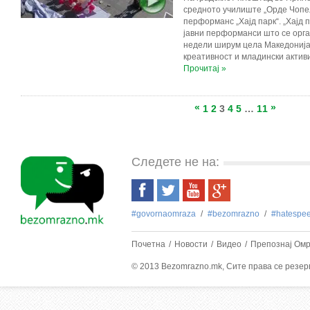
средното училиште „Орде Чопел
перформанс „Хајд парк“. „Хајд п
јавни перформанси што се орга
недели ширум цела Македонија,
креативност и младински активи
Прочитај »
«
»
1
2
3
4
5
…
11
Следете не на:
#govornaomraza
#bezоmrazno
#hatespe
Почетна
Новости
Видео
Препознај Ом
© 2013 Bezomrazno.mk, Сите права се резе