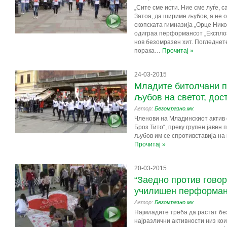
„Сите сме исти. Ние сме луѓе, 
Затоа, да шириме љубов, а не 
скопската гимназија „Орце Нико
одиграа перформансот „Експлози
нов безомразен хит. Погледнете
порака…
Прочитај »
24-03-2015
Младите битолчани п
љубов на светот, дос
Автор:
Безомразно.мк
Членови на Младинскиот актив 
Броз Тито“, преку групен јавен
љубов им се спротивставија на
Прочитај »
20-03-2015
“Заедно против говор
училишен перформан
Автор:
Безомразно.мк
Најмладите треба да растат бе
најразлични активности низ кои