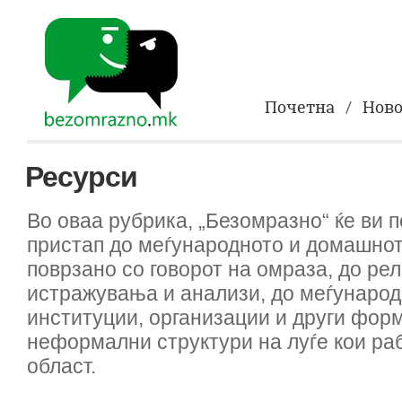
Почетна
Ново
Ресурси
Во оваа рубрика, „Безомразно“ ќе ви 
пристап до меѓународното и домашнот
поврзано со говорот на омраза, до ре
истражувања и анализи, до меѓунаро
институции, организации и други фор
неформални структури на луѓе кои раб
област.