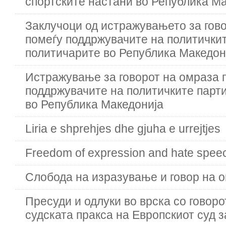
спортските настани во Република М
Заклучоци од истражувањето зa гов
помеѓу поддржувачите на политичкит
политичарите во Република Македон
Истражување за говорот на омраза 
поддржувачите на политичките парт
во Република Македонија
Liria e shprehjes dhe gjuha e urrejtjes
Freedom of expression and hate spee
Слобода на изразување и говор на 
Пресуди и одлуки во врска со говоро
судската пракса на Европскиот суд 