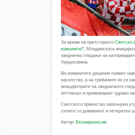
За време на претстојното
Светско 
комшиите!
“, Младинската иницијат
заедничко гледање на натпреварит
Херцеговина.
Во изминатите децении поимот нави
насилство, а на трибините не се нав
иницијаторите на заедничкото гле
поттикнат и промовираат здраво н
Светското првенство започнува утр
силите со домаќинот и петкратен 
Автор:
Безомразно.мк