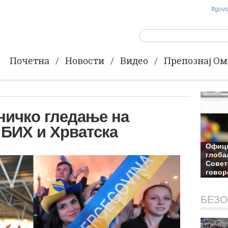
#gov
Почетна
Новости
Видео
Препознај Ом
ничко гледање на
 БИХ и Хрватска
Офици
глоба
Совет
говор
22-11-
БЕЗО