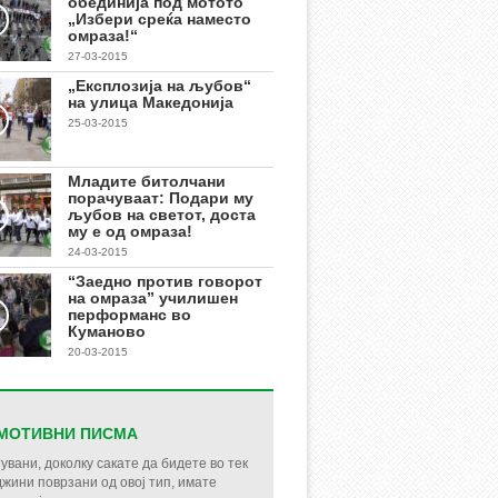
обединија под мотото
„Избери среќа наместо
омраза!“
27-03-2015
„Експлозија на љубов“
на улица Македонија
25-03-2015
Младите битолчани
порачуваат: Подари му
љубов на светот, доста
му е од омраза!
24-03-2015
“Заедно против говорот
на омраза” училишен
перформанс во
Куманово
20-03-2015
МОТИВНИ ПИСМА
увани, доколку сакате да бидете во тек
джини поврзани од овој тип, имате