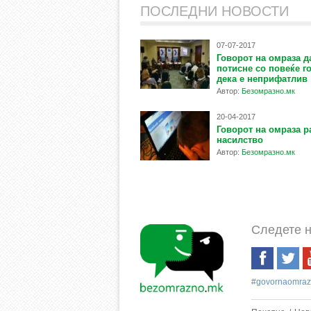
ПОСЛЕДНИ НОВОСТИ
07-07-2017
Говорот на омраза д
потисне со повеќе г
дека е неприфатлив
Автор:
Безомразно.мк
20-04-2017
Говорот на омраза р
насилство
Автор:
Безомразно.мк
Следете н
#govornaomra