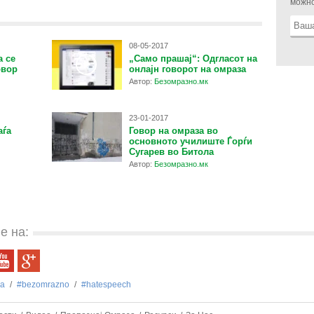
можно
08-05-2017
а се
„Само прашај“: Одгласот на
овор
онлајн говорот на омраза
Автор:
Безомразно.мк
23-01-2017
аѓа
Говор на омраза во
основното училиште Ѓорѓи
Сугарев во Битола
Автор:
Безомразно.мк
е на:
za
#bezоmrazno
#hatespeech