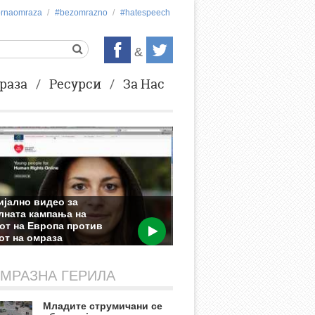
ornaomraza
#bezоmrazno
#hatespeech
&
раза
Ресурси
За Нас
јално видео за
лната кампања на
от на Европа против
от на омраза
2013
МРАЗНА ГЕРИЛА
Младите струмичани се