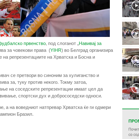
фудбалско првенство
, под слоганот „
Навивај за
ива за човекови права (
YIHR
) во Белград организира
е на репрезентациите на Хрватска и Босна и
вач се претвори во синоним за хулиганство и
ива за, туку против некого. Токму затоа,
дање на соседските репрезентации имаат цел да
авивање, спортски дух и добрососедски односи.
е, а на воведниот натпревар Хрватска ќе ги одмери
шампион Бразил.
ПРО
Почит
со со