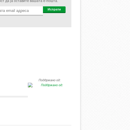
ст да ја оставите вашата e-пошта.
Поддржано од: