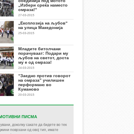
обединија под мотото
„Избери среќа наместо
омраза!“
27-03-2015
„Експлозија на љубов“
на улица Македонија
25-03-2015
Младите битолчани
порачуваат: Подари му
љубов на светот, доста
му е од омраза!
24-03-2015
“Заедно против говорот
на омраза” училишен
перформанс во
Куманово
20-03-2015
МОТИВНИ ПИСМА
увани, доколку сакате да бидете во тек
джини поврзани од овој тип, имате