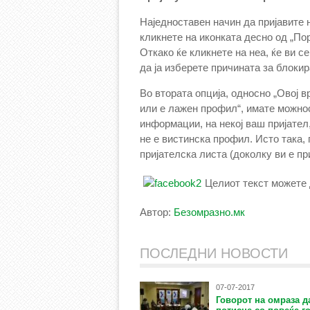
Наједноставен начин да пријавите н
кликнете на иконката десно од „Пор
Откако ќе кликнете на неа, ќе ви 
да ја изберете причината за блоки
Во втората опција, односно „Овој в
или е лажен профил“, имате можно
информации, на некој ваш пријател,
не е вистинска профил. Исто така,
пријателска листа (доколку ви е пр
Целиот текст можете 
Автор:
Безомразно.мк
ПОСЛЕДНИ НОВОСТИ
07-07-2017
Говорот на омраза д