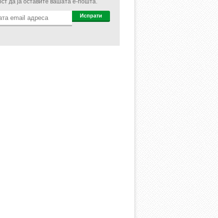
ст да ја оставите вашата e-пошта.