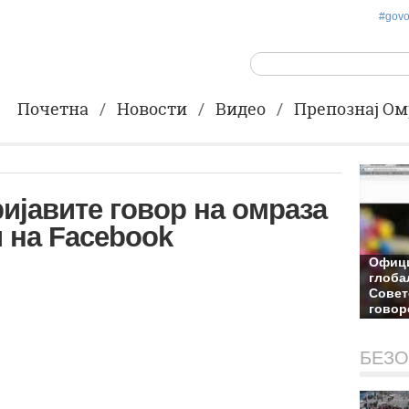
#gov
Почетна
Новости
Видео
Препознај Ом
ријавите говор на омраза
 на Facebook
Офици
глоба
Совет
говор
22-11-
БЕЗО