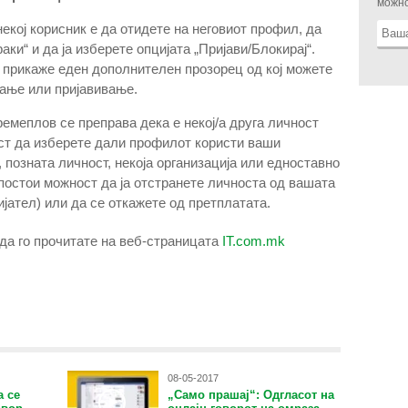
можно
екој корисник е да отидете на неговиот профил, да
аки“ и да ја изберете опцијата „Пријави/Блокирај“.
се прикаже еден дополнителен прозорец од кој можете
рање или пријавивање.
ремеплов се преправа дека е некој/а друга личност
ст да изберете дали профилот користи ваши
 позната личност, некоја организација или едноставно
 постои можност да ја отстранете личноста од вашата
ијател) или да се откажете од претплатата.
да го прочитате на веб-страницата
IT.com.mk
08-05-2017
а се
„Само прашај“: Одгласот на