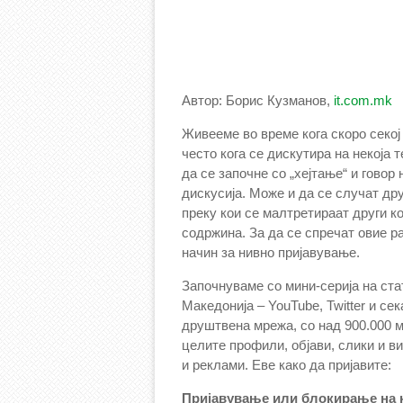
Автор: Борис Кузманов,
it.com.mk
Живееме во време кога скоро секој 
често кога се дискутира на некоја 
да се започне со „хејтање“ и говор
дискусија.
Може и да се случат др
преку кои се малтретираат други к
содржина. За да се спречат овие р
начин за нивно пријавување.
Започнуваме со мини-серија на ста
Македонија – YouTube, Twitter и се
друштвена мрежа, со над 900.000 
целите профили, објави, слики и в
и реклами. Еве како да пријавите:
Пријавување или блокирање на 