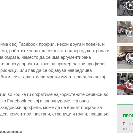
има свој Facebook профил, некои други и повеќе, и
тема, работите знаат да излезат надвор од контрола и
 на омраза, наместо да се има аргументирана
уги нерегуларности, како на пример лажни профили
орисници, или пак да се објавува навредлива
аботи, сите друштвени мрежи имаат воведено некој
тии во кои ќе ги опфатиме најкористените сервиси во
како Facebook со кој и започнуваме. На оваа
македонски профили, може да се вршат пријави за
идеа, коментари, настани, страници и групи, прашања
ПРО
Почит
со со
корисници