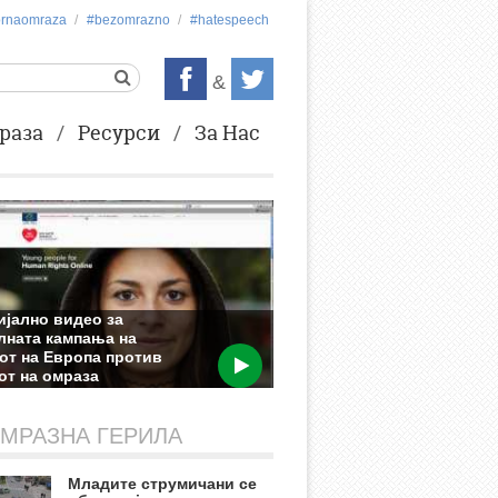
ornaomraza
#bezоmrazno
#hatespeech
&
раза
Ресурси
За Нас
јално видео за
лната кампања на
от на Европа против
от на омраза
2013
МРАЗНА ГЕРИЛА
Младите струмичани се