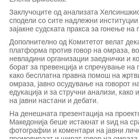
Заклучоците од анализата Хелсиншкио
сподели со сите надлежни институции 
зајакне судската пракса за гонење на 
Дополнително од Комитетот велат дек
платформа против говор на омраза, во 
невладини организации заеднички и к
борат за превенција и спречување на 
како бесплатна правна помош на жртви
омраза, јавно осудување на говорот н
едукација и за стручни анализи, како 
на јавни настани и дебати.
На денешната презентација на проект
Македонија беше истакнат и ѕид на ср
фотографии и коментари на јавни лич
промовираат и шират говор на омраза