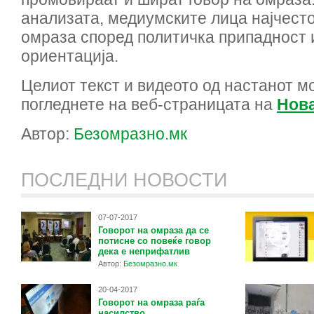
анализата, медиумските лица најчесто
омраза според политичка припадност 
ориентација.
Целиот текст и видеото од настанот м
погледнете на веб-страницата на
Нова
Автор:
Безомразно.мк
ПОСЛЕДНИ НОВОСТИ
07-07-2017
Говорот на омраза да се
потисне со повеќе говор
дека е неприфатлив
Автор:
Безомразно.мк
20-04-2017
Говорот на омраза раѓа
насилство