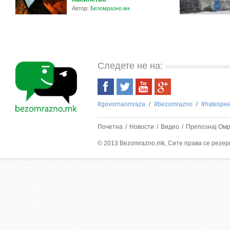
Автор:
Безомразно.мк
Следете не на:
#govornaomraza
#bezоmrazno
#hatespe
Почетна
Новости
Видео
Препознај Ом
© 2013 Bezomrazno.mk, Сите права се резе