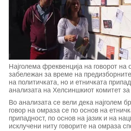
Најголема фреквенција на говорот на 
забележан за време на предизборните
на политичкатa, но и етничката припад
анализата на Хелсиншкиот комитет за
Во анализата се вели дека најголем бр
говор на омраза се по основ на етничк
припадност, по основ на јазик и на на
исклучени ниту говорите на омраза спо