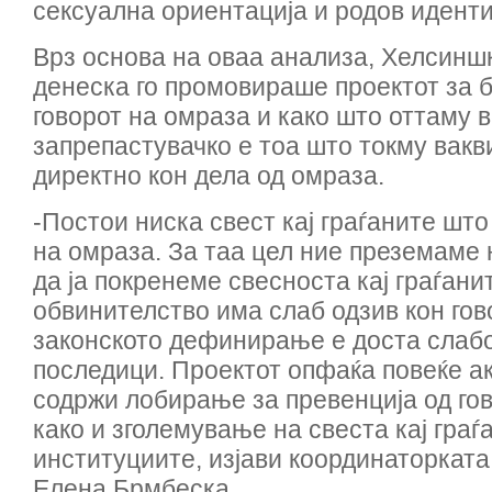
сексуална ориентација и родов иденти
Врз основа на оваа анализа, Хелсинш
денеска го промовираше проектот за 
говорот на омраза и како што оттаму 
запрепастувачко е тоа што токму вакв
директно кон дела од омраза.
-Постои ниска свест кај граѓаните што
на омраза. За таа цел ние преземаме 
да ја покренеме свесноста кај граѓанит
обвинителство има слаб одзив кон гов
законското дефинирање е доста слабо
последици. Проектот опфаќа повеќе ак
содржи лобирање за превенција од гов
како и зголемување на свеста кај граѓ
институциите, изјави координаторката
Елена Брмбеска.