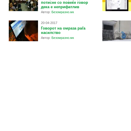
потисне со повеќе говор
дека е неприфатлив
Автор:
Безомразно.мк
20-04-2017
Говорот на омраза раѓа
насилство
Автор:
Безомразно.мк