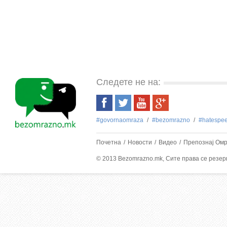
Следете не на:
#govornaomraza
#bezоmrazno
#hatespe
Почетна
Новости
Видео
Препознај Ом
© 2013 Bezomrazno.mk, Сите права се резе